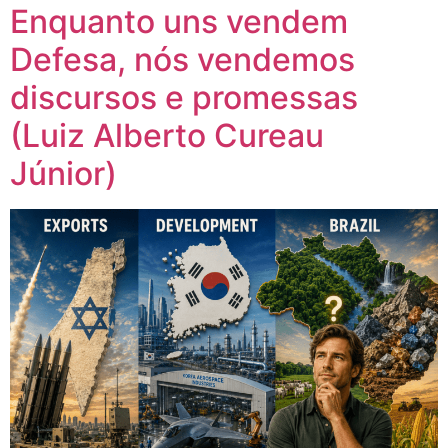
Enquanto uns vendem
Defesa, nós vendemos
discursos e promessas
(Luiz Alberto Cureau
Júnior)