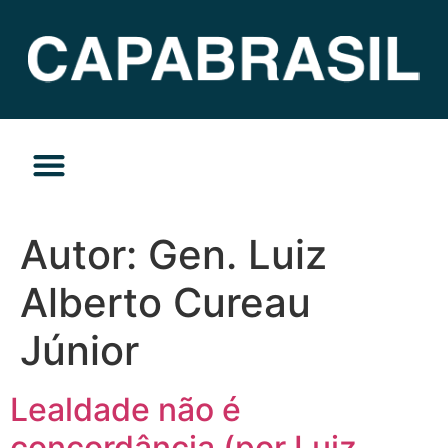
TEMAS DO MOMENTO
PRIVACIDADE E RESPONSABILIDADE
Autor:
Gen. Luiz
Alberto Cureau
Júnior
Lealdade não é
concordância (por Luiz