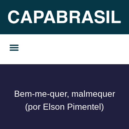
TEMAS DO MOMENTO
PRIVACIDADE E RESPONSABILIDADE
Bem-me-quer, malmequer
(por Elson Pimentel)