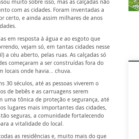
ou muito sobre isso, mas as calçadas não
unto com as cidades. Foram inventadas a
or certo, e ainda assim milhares de anos
idades.
das em resposta à água e ao esgoto que
correndo, vejam só, em tantas cidades nesse
l) a céu aberto, pelas ruas. As calçadas só
des começaram a ser construídas fora do
em locais onde havia… chuva.
s 30 séculos, até as pessoas viverem o
nhos de bebês e as carruagens serem
em uma tônica de proteção e segurança, até
os lugares mais importantes das cidades,
 estão seguras, a comunidade fortalecendo
ara a vitalidade do local.
 todas as residências e, muito mais do que