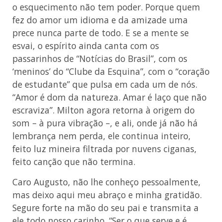
o esquecimento não tem poder. Porque quem
fez do amor um idioma e da amizade uma
prece nunca parte de todo. E se a mente se
esvai, o espírito ainda canta com os
passarinhos de “Notícias do Brasil”, com os
‘meninos’ do “Clube da Esquina”, com o “coração
de estudante” que pulsa em cada um de nós.
“Amor é dom da natureza. Amar é laço que não
escraviza”. Milton agora retorna à origem do
som – à pura vibração –, e ali, onde já não há
lembrança nem perda, ele continua inteiro,
feito luz mineira filtrada por nuvens ciganas,
feito canção que não termina.
Caro Augusto, não lhe conheço pessoalmente,
mas deixo aqui meu abraço e minha gratidão.
Segure forte na mão do seu pai e transmita a
ele todo nosso carinho. “Ser o que serve e é