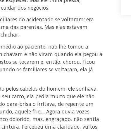
i cuidar dos negócios.
miliares do acidentado se voltaram: era
 uma das parentas. Mas elas estavam
chichar.
médio ao paciente, não lhe tomou a
chichavam e não viram quando ela pegou a
tos se tocarem e, então, chorou. Ficou
uando os familiares se voltaram, ela já
o pelos cabelos do homem; ele sonhava.
seu carro, ela pedia muito que ele não
 do para-brisa o irritava, de repente um
fundo, aquele frio… Agora ouvia vozes,
onco dolorido, mas, engraçado, não sentia
 cintura. Percebeu uma claridade, vultos,