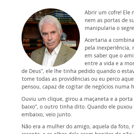
Abrir um cofre! Ele 
nem as portas de s
manipularia o segre
Acertaria a combin
pela inexperiência,
em saber que o amig
entre a vida e a mor
de Deus”, ele lhe tinha pedido quando o estav
tome todas as providências ou eu perco aquele
pensou, capaz de cogitar de negócios numa h
Ouviu um clique, girou a maçaneta e a porta 
baixo”, o outro tinha dito. Quando ele puxou
embaixo, veio junto.
Não era a mulher do amigo, aquela da foto, m
recente, e os olhos dela eram bonitos de não 