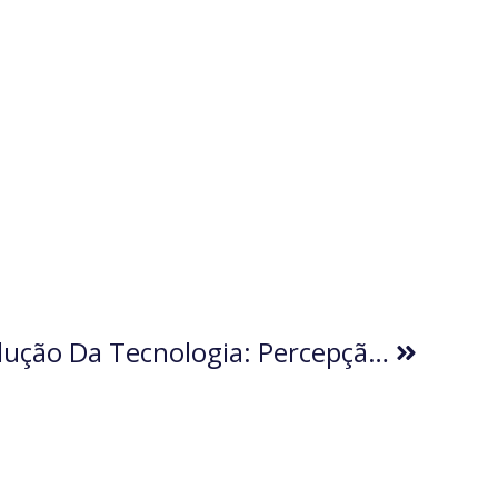
A Velocidade Da Evolução Da Tecnologia: Percepção Ou Realidade? (por Bruce G. Glazier)