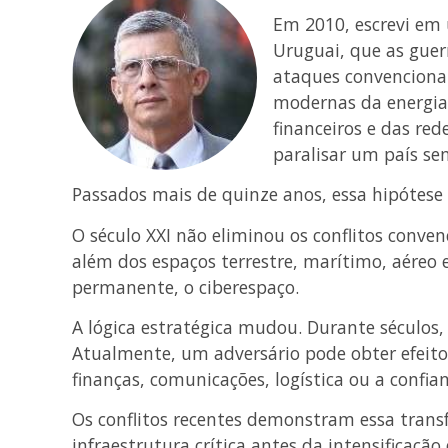
Em 2010, escrevi em 
Uruguai, que as gue
ataques convencionai
modernas da energia
financeiros e das rede
paralisar um país se
Passados mais de quinze anos, essa hipótese 
O século XXI não eliminou os conflitos conve
além dos espaços terrestre, marítimo, aéreo 
permanente, o ciberespaço.
A lógica estratégica mudou. Durante séculos, o
Atualmente, um adversário pode obter efei
finanças, comunicações, logística ou a confia
Os conflitos recentes demonstram essa trans
infraestrutura crítica antes da intensificação