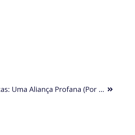
Autocratas E Oligarcas: Uma Aliança Profana (por Simon Commander E Saul Estrin)