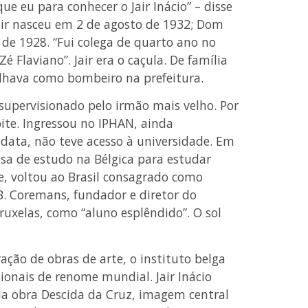
e eu para conhecer o Jair Inácio” – disse
Jair nasceu em 2 de agosto de 1932; Dom
de 1928. “Fui colega de quarto ano no
Zé Flaviano”. Jair era o caçula. De família
alhava como bombeiro na prefeitura.
 supervisionado pelo irmão mais velho. Por
oite. Ingressou no IPHAN, ainda
idata, não teve acesso à universidade. Em
sa de estudo na Bélgica para estudar
e, voltou ao Brasil consagrado como
 B. Coremans, fundador e diretor do
ruxelas, como “aluno esplêndido”. O sol
ação de obras de arte, o instituto belga
ionais de renome mundial. Jair Inácio
da obra Descida da Cruz, imagem central