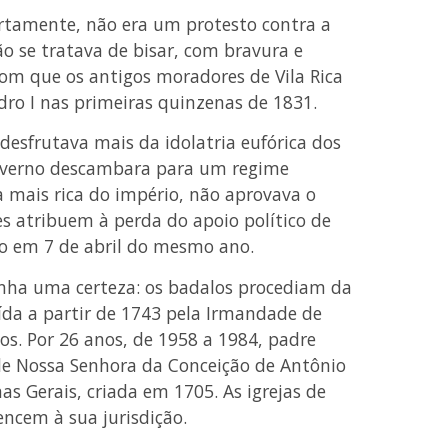
ertamente, não era um protesto contra a
 se tratava de bisar, com bravura e
com que os antigos moradores de Vila Rica
ro I nas primeiras quinzenas de 1831.
esfrutava mais da idolatria eufórica dos
 governo descambara para um regime
 a mais rica do império, não aprovava o
 atribuem à perda do apoio político de
o em 7 de abril do mesmo ano.
nha uma certeza: os badalos procediam da
uída a partir de 1743 pela Irmandade de
os. Por 26 anos, de 1958 a 1984, padre
 de Nossa Senhora da Conceição de Antônio
s Gerais, criada em 1705. As igrejas de
encem à sua jurisdição.