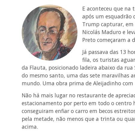
E aconteceu que na te
após um esquadrão d
Trump capturar, em p
Nicolás Maduro e lev
Preto começaram a d
Já passava das 13 hor
fila, os turistas ag
da Flauta, posicionado ladeira abaixo da rua 
do mesmo santo, uma das sete maravilhas ar
mundo. Uma obra prima de Aleijadinho com p
Não há mais lugar no restaurante de aprecia
estacionamento por perto em todo o centro hi
conseguiram enfiar o carro em becos estreito
pela metade, não menos que a trinta ou qu
acima.