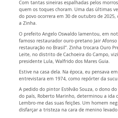
Com tantas sineiras espalhadas pelos morro
quem os toques choram. Uma das últimas veze
do povo ocorrera em 30 de outubro de 2025, 
a Zinha.
O prefeito Angelo Oswaldo lamentou, em nota 
famoso restaurador ouro-pretano Jair Afonso
restauração no Brasil”. Zinha trocara Ouro P
Leite, no distrito de Cachoeira do Campo, vi
presidente Lula, Walfrido dos Mares Guia.
Estive na casa dela. Na época, eu pensava em
entrevistara em 1974, como repórter da sucu
A pedido do pintor Estêvão Souza, o dono d
do país, Roberto Marinho, determinou a ida d
Lembro-me das suas feições. Um homem negro
disfarçar a tristeza na cara de menino levado