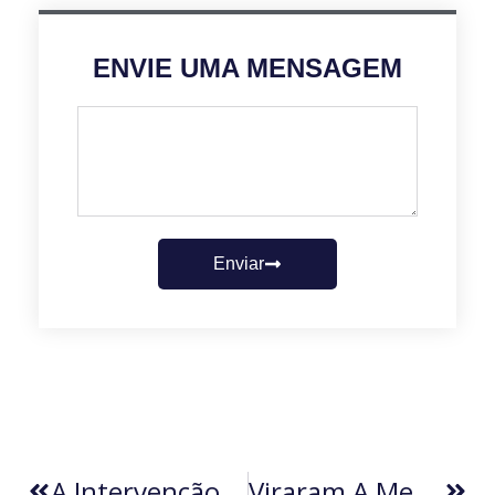
ENVIE UMA MENSAGEM
Enviar
A Intervenção De Trump No Brasil E O Enfraquecimento Da 3ª Via (por Ricardo Guedes)
Viraram A Mesa (por Ariosto Da Silveira)