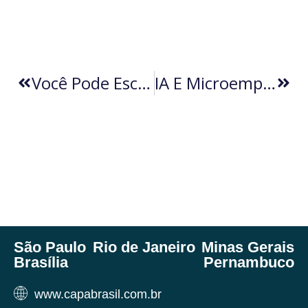
Você Pode Escolher Morar Na Cidade Ou No Campo, Mas Escolherá Morar Na Cidade (por Leon Myssior)
IA E Microempreendedores: Ferramenta De Sobrevivência (por Daniel Branco)
São Paulo
Rio de Janeiro
Minas Gerais
Brasília
Pernambuco
www.capabrasil.com.br