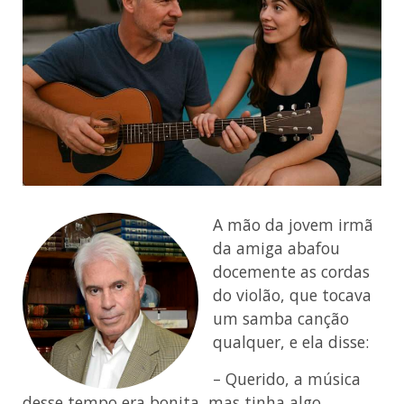
A mão da jovem irmã
da amiga abafou
docemente as cordas
do violão, que tocava
um samba canção
qualquer, e ela disse:
– Querido, a música
desse tempo era bonita, mas tinha algo