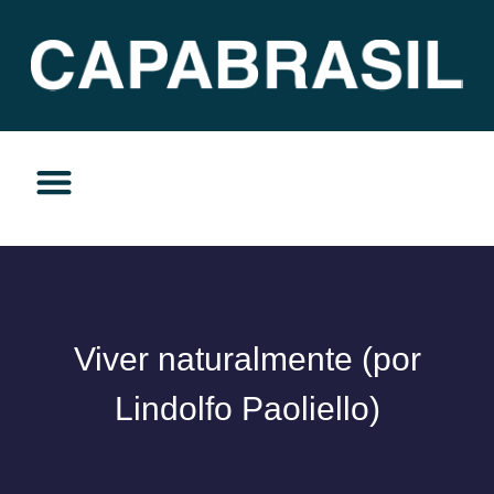
TEMAS DO MOMENTO
PRIVACIDADE E RESPONSABILIDADE
Viver naturalmente (por
Lindolfo Paoliello)