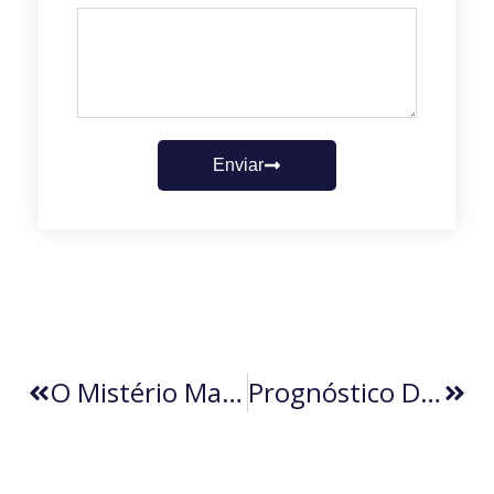
Enviar
O Mistério Mais Bem Guardado Do Manuscrito Voynich
Prognóstico De Início De Ano (por Ricardo Guedes)