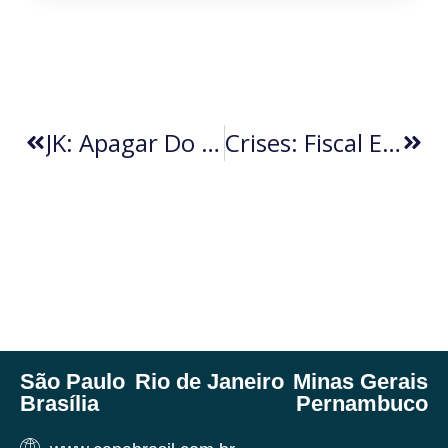
JK: Apagar Do Nome Do Brasil O Qualificativo De País Subdesenvolvido (por Carlos Alberto Teixeira De Oliveira)
Crises: Fiscal E Ambiental (por Eduardo Fernandez Silva)
São Paulo
Rio de Janeiro
Minas Gerais
Brasília
Pernambuco