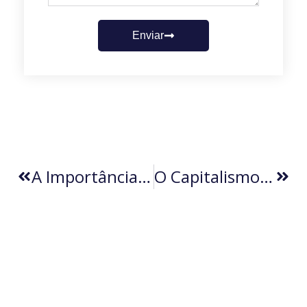
Enviar
A Importância De Ampliar A Banca Empresarial (por Vera Raimondi)
O Capitalismo (por Ricardo Guedes)