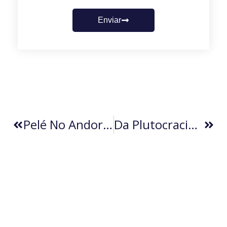
Enviar
Pelé No Andor (por JD Vital)
Da Plutocracia Planetária À Democracia Global (por Eduardo Fernandez Silva)