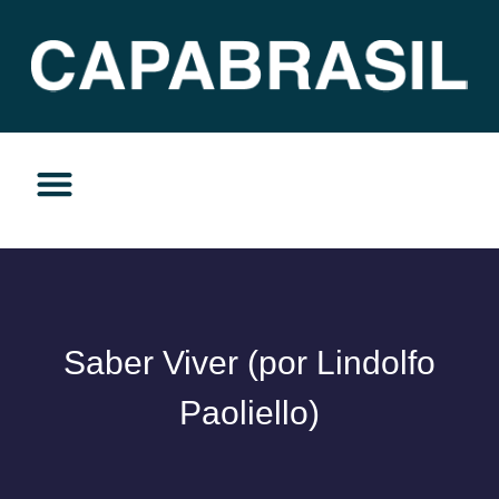
TEMAS DO MOMENTO
PRIVACIDADE E RESPONSABILIDADE
Saber Viver (por Lindolfo
Paoliello)