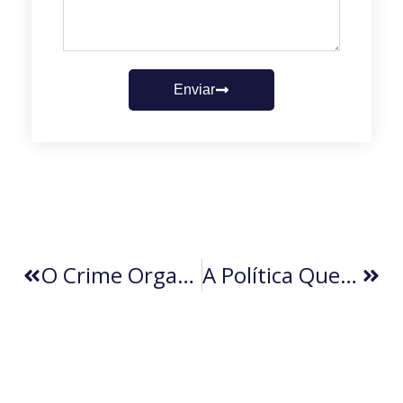
Enviar
O Crime Organizado Derrotará Lula Em 2026? (por Adriano Oliveira)
A Política Que Esquecemos (Vera Helena Castanho)