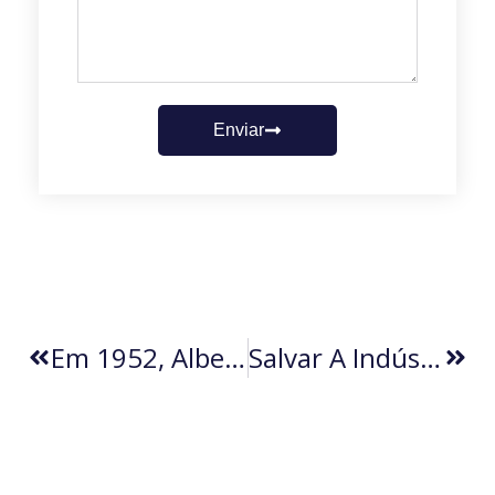
Enviar
Em 1952, Albert Einstein Recebeu Um Convite Histórico De Israel
Salvar A Indústria De Defesa Significa Salvar O Futuro Do Brasil Como Potência Regional (por Luiz Alberto Cureau Júnior)