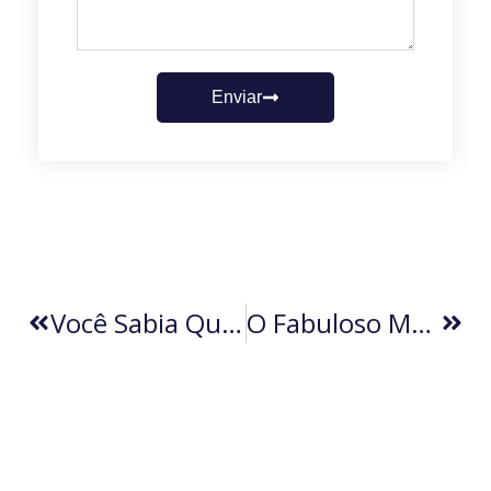
Enviar
Você Sabia Que As Figurinhas ‘Amar É…’ Nasceram De Cartas De Amor Reais?
O Fabuloso Mercado Dos Clubes (por Erasmo Angelo)