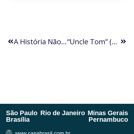
A História Não Se Repetirá Com Bolsonaro (por Adriano Oliveira)
“Uncle Tom” (por Ricardo Guedes)
São Paulo
Rio de Janeiro
Minas Gerais
Brasília
Pernambuco
www.capabrasil.com.br