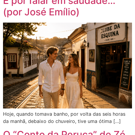
E por falar em saudade…
(por José Emílio)
Hoje, quando tomava banho, por volta das seis horas
da manhã, debaixo do chuveiro, tive uma ótima […]
O “Conto da Peruca” de Zé