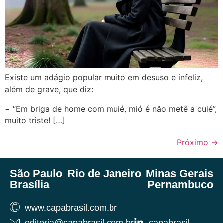
Existe um adágio popular muito em desuso e infeliz,
além de grave, que diz:
− “Em briga de home com muié, mió é não metê a cuié”,
muito triste! […]
Próximo
→
São Paulo
Rio de Janeiro
Minas Gerais
Brasília
Pernambuco
www.capabrasil.com.br
editoria@capabrasil.com.br
capabrasil