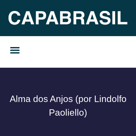
TEMAS DO MOMENTO
PRIVACIDADE E RESPONSABILIDADE
Alma dos Anjos (por Lindolfo
Paoliello)