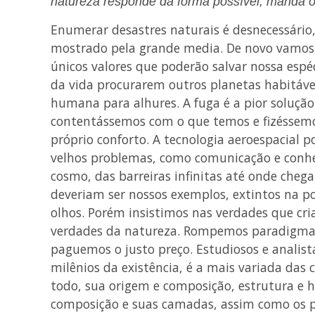
natureza responde da forma possível, manda o 
Enumerar desastres naturais é desnecessário
mostrado pela grande media. De novo vamos
únicos valores que poderão salvar nossa espé
da vida procurarem outros planetas habitáve
humana para alhures. A fuga é a pior solução 
contentássemos com o que temos e fizéssemo
próprio conforto. A tecnologia aeroespacial 
velhos problemas, como comunicação e conhe
cosmo, das barreiras infinitas até onde cheg
deveriam ser nossos exemplos, extintos na po
olhos. Porém insistimos nas verdades que c
verdades da natureza. Rompemos paradigmas 
paguemos o justo preço. Estudiosos e analist
milênios da existência, é a mais variada das 
todo, sua origem e composição, estrutura e h
composição e suas camadas, assim como os p