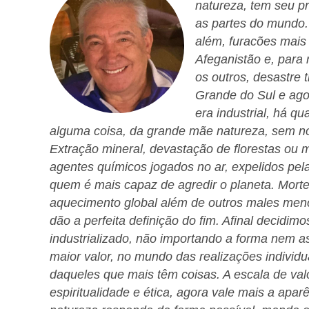
natureza, tem seu p
as partes do mundo.
além, furacões mais 
Afeganistão e, para 
os outros, desastre
Grande do Sul e ago
era industrial, há q
alguma coisa, da grande mãe natureza, sem no
Extração mineral, devastação de florestas ou 
agentes químicos jogados no ar, expelidos pela
quem é mais capaz de agredir o planeta. Morte
aquecimento global além de outros males me
dão a perfeita definição do fim. Afinal decidim
industrializado, não importando a forma nem a
maior valor, no mundo das realizações individ
daqueles que mais têm coisas. A escala de val
espiritualidade e ética, agora vale mais a aparên