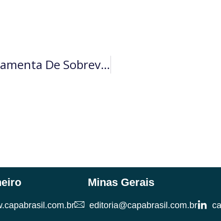
IA E Microempreendedores: Ferramenta De Sobrevivência (por Daniel Branco)
neiro
Minas Gerais
.capabrasil.com.br
editoria@capabrasil.com.br
ca