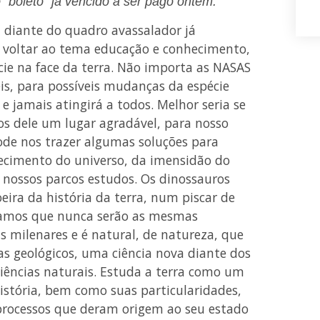
“boleto” já vencido a ser pago ontem.
, diante do quadro avassalador já
 voltar ao tema educação e conhecimento,
cie na face da terra. Não importa as NASAS
is, para possíveis mudanças da espécie
e jamais atingirá a todos. Melhor seria se
s dele um lugar agradável, para nosso
pode nos trazer algumas soluções para
cimento do universo, da imensidão do
a nossos parcos estudos. Os dinossauros
eira da história da terra, num piscar de
riamos que nunca serão as mesmas
milenares e é natural, de natureza, que
as geológicos, uma ciência nova diante dos
ciências naturais. Estuda a terra como um
istória, bem como suas particularidades,
rocessos que deram origem ao seu estado