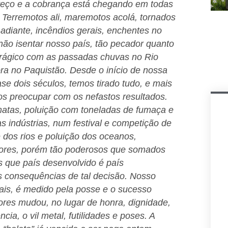
reço e a cobrança está chegando em todas
 Terremotos ali, maremotos acolá, tornados
adiante, incêndios gerais, enchentes no
não isentar nosso país, tão pecador quanto
 trágico com as passadas chuvas no Rio
ra no Paquistão. Desde o início de nossa
uase dois séculos, temos tirado tudo, e mais
s preocupar com os nefastos resultados.
matas, poluição com toneladas de fumaça e
s indústrias, num festival e competição de
 dos rios e poluição dos oceanos,
nores, porém tão poderosos que somados
os que país desenvolvido é país
s consequências de tal decisão. Nosso
uais, é medido pela posse e o sucesso
ores mudou, no lugar de honra, dignidade,
cia, o vil metal, futilidades e poses. A