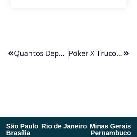
Quantos Deputados Federais O Bolsonarismo Fará? (por Adriano Oliveira)
Poker X Truco, Quem Vai Ganhar? (por Ricardo Guedes)
São Paulo
Rio de Janeiro
Minas Gerais
Brasília
Pernambuco