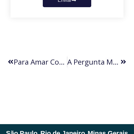
Enviar
Para Amar Com Engenho E Arte (por Lindolfo Paoliello)
A Pergunta Mais Difícil Para Uma Inteligência Artificial (por Daniel Branco)
São Paulo
Rio de Janeiro
Minas Gerais