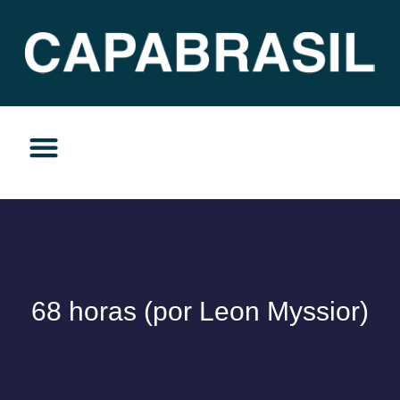
TEMAS DO MOMENTO
PRIVACIDADE E RESPONSABILIDADE
68 horas (por Leon Myssior)