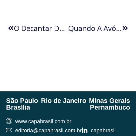
O Decantar Do Machismo Brasileiro Ao Longo Do Canto Da Misoginia (por Édson Moreira)
Quando A Avó Entrega O Jogo
São Paulo
Rio de Janeiro
Minas Gerais
Brasília
Pernambuco
www.capabrasil.com.br
editoria@capabrasil.com.br
capabrasil