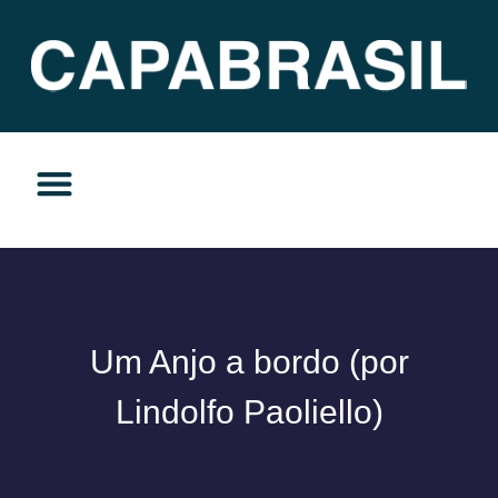
TEMAS DO MOMENTO
PRIVACIDADE E RESPONSABILIDADE
Um Anjo a bordo (por
Lindolfo Paoliello)