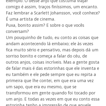
exemplo. O desse anjo que costuma viajar
comigo é assim, traços finíssimos, um encanto.
Faz lembrar a Scarlett Johansson, você conhece?
É uma artista de cinema.
Puxa, bonito assim? E sobre o que vocês
conversam?
Um pouquinho de tudo, eu conto as coisas que
andam acontecendo lá embaixo; ele às vezes
fica muito sério e pensativo, mas depois dá um
sorriso bonito e começa a falar do céu, de
outros anjos, coisas incríveis. Mas a gente gosta
de falar mais é das estorinhas que ele inventa e
eu também e ele pede sempre que eu repita a
primeira que lhe contei, em que era uma vez
um sapo, que era eu mesmo, que se
transformou em gente quando foi tocado por
um anjo. E todas as vezes em que eu conto essa
estorinha tenho a impressão de que aquele