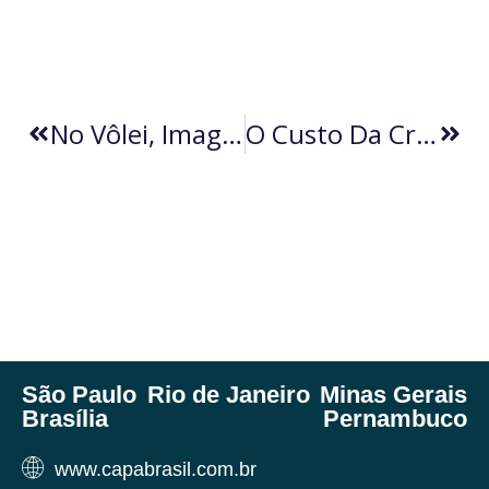
No Vôlei, Imagens Derrubam Locutor (por Erasmo Angelo)
O Custo Da Criança Não Pertencer Nos Estados Unidos (por Jessica Gabrielzyk)
São Paulo
Rio de Janeiro
Minas Gerais
Brasília
Pernambuco
www.capabrasil.com.br