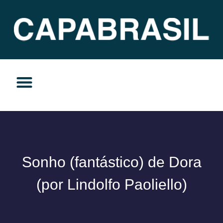
TEMAS DO MOMENTO
PRIVACIDADE E RESPONSABILIDADE
Sonho (fantástico) de Dora
(por Lindolfo Paoliello)