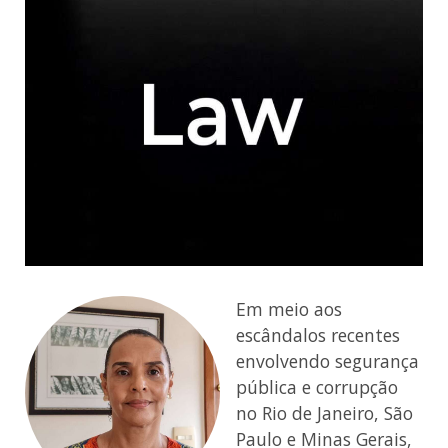
Em meio aos
escândalos recentes
envolvendo segurança
pública e corrupção
no Rio de Janeiro, São
Paulo e Minas Gerais,