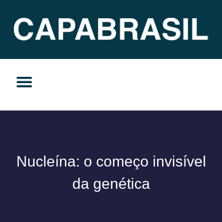
TEMAS DO MOMENTO
PRIVACIDADE E RESPONSABILIDADE
Nucleína: o começo invisível
da genética