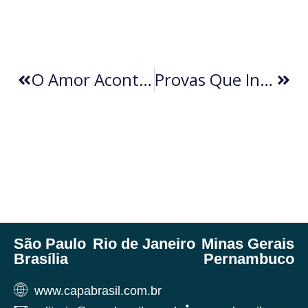
O Amor Acontece Quando A Gente Menos Espera, E As Vezes, Quando O Mar Decide
Provas Que Incluem: A Revolução Da Prova Adaptada – E O Que O Brasil Tem Ensinado Ao Mundo (por Danielle Balieiro Amorim)
São Paulo
Rio de Janeiro
Minas Gerais
Brasília
Pernambuco
www.capabrasil.com.br