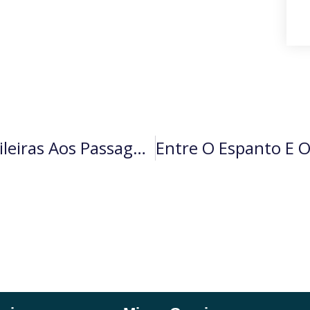
O Atendimento Das Aéreas Brasileiras Aos Passageiros (por Ricardo Guedes)