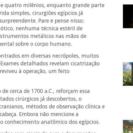
de quatro milênios, enquanto grande parte
a simples, cirurgiões egípcios já
urpreendente. Pare e pense nisso:
tico, nenhuma técnica estéril de
nstrumentos metálicos nas mãos de
mental sobre o corpo humano.
ontrados em diversas necrópoles, muitos
. Exames detalhados revelam cicatrização
reviveu à operação, um feito
de cerca de 1700 a.C., reforçam essa
ados cirúrgicos já descobertos, o
ranianos, métodos de observação clínica e
 cabeça. Embora não mencione a
do conhecimento anatômico dos egípcios.