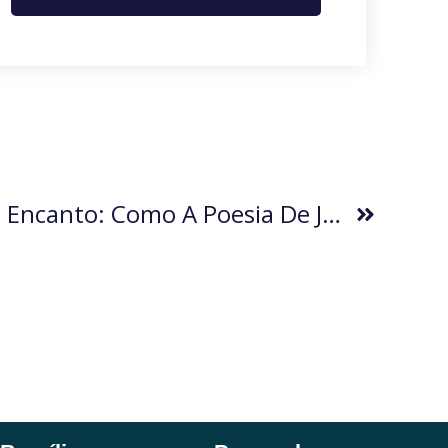
Entre O Espanto E O Encanto: Como A Poesia De Júlia Matelli Me Convidou A Dançar (por Danielle Balieiro Amorim)