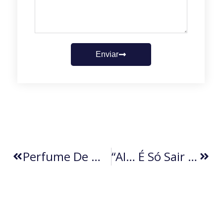
Enviar
Perfume De Mulher (por Vera Helena Castanho)
“AI… É Só Sair Usando” (por Daniel Branco)