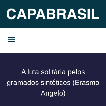
TEMAS DO MOMENTO
PRIVACIDADE E RESPONSABILIDADE
A luta solitária pelos
gramados sintéticos (Erasmo
Angelo)